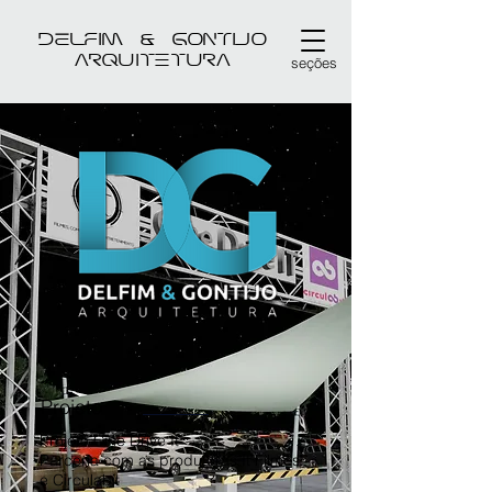
DELFIM & GONTIJO
arquitetura
seções
Projeto
Projeto Cine Drive It
Parceria com as produtoras It Filmes
e Circulabit